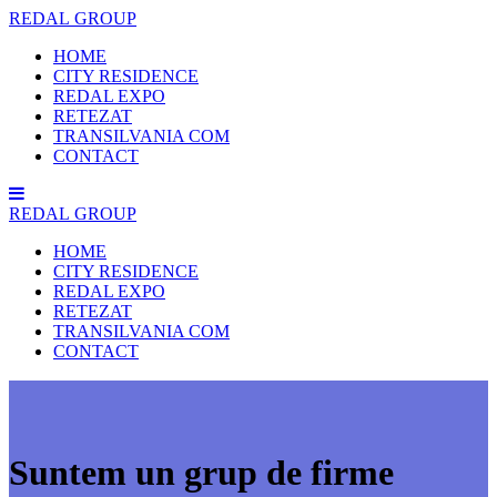
REDAL
GROUP
HOME
CITY RESIDENCE
REDAL EXPO
RETEZAT
TRANSILVANIA COM
CONTACT
REDAL
GROUP
HOME
CITY RESIDENCE
REDAL EXPO
RETEZAT
TRANSILVANIA COM
CONTACT
Suntem un grup de firme